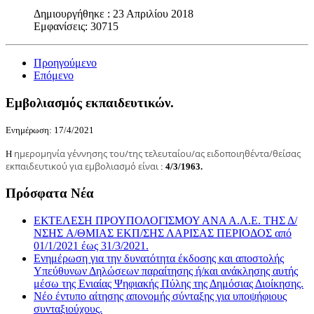
Share
Δημιουργήθηκε : 23 Απριλίου 2018
Εμφανίσεις: 30715
Προηγούμενο
Επόμενο
Εμβολιασμός εκπαιδευτικών.
Ενημέρωση: 17/4/2021
ημερομηνία γέννησης του/της τελευταίου/ας ειδοποιηθέντα/θείσας
Η
εκπαιδευτικού για εμβολιασμό είναι
:
4/3/1963.
Πρόσφατα Νέα
ΕΚΤΕΛΕΣΗ ΠΡΟΥΠΟΛΟΓΙΣΜΟΥ ΑΝΑ Α.Λ.Ε. ΤΗΣ Δ/
ΝΣΗΣ A/ΘΜΙΑΣ ΕΚΠ/ΣΗΣ ΛΑΡΙΣΑΣ ΠΕΡΙΟΔΟΣ από
01/1/2021 έως 31/3/2021.
Ενημέρωση για την δυνατότητα έκδοσης και αποστολής
Υπεύθυνων Δηλώσεων παραίτησης ή/και ανάκλησης αυτής
μέσω της Ενιαίας Ψηφιακής Πύλης της Δημόσιας Διοίκησης.
Νέο έντυπο αίτησης απονομής σύνταξης για υποψήφιους
συνταξιούχους.