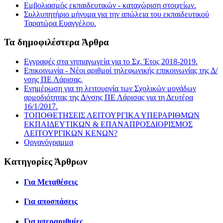
Εμβολιασμός εκπαιδευτικών - καταχώριση στοιχείων.
Συλλυπητήριο μήνυμα για την απώλεια του εκπαιδευτικού
Ταρατώρα Ευαγγέλου.
Τα δημοφιλέστερα Άρθρα
Εγγραφές στα νηπιαγωγεία για το Σχ. Έτος 2018-2019.
Επικοινωνία - Νέοι αριθμοί τηλεφωνικής επικοινωνίας της Δ/
νσης ΠΕ Λάρισας.
Ενημέρωση για τη λειτουργία των Σχολικών μονάδων
αρμοδιότητας της Δ/νσης ΠΕ Λάρισας για τη Δευτέρα
16/1/2017.
ΤΟΠΟΘΕΤΗΣΕΙΣ ΛΕΙΤΟΥΡΓΙΚΑ ΥΠΕΡΑΡΙΘΜΩΝ
ΕΚΠΑΙΔΕΥΤΙΚΩΝ & ΕΠΑΝΑΠΡΟΣΔΙΟΡΙΣΜΟΣ
ΛΕΙΤΟΥΡΓΙΚΩΝ ΚΕΝΩΝ?
Οργανόγραμμα
Κατηγορίες Άρθρων
Για Μεταθέσεις
Για αποσπάσεις
Για υπεραριθμίες