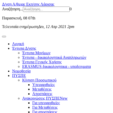
Δ/νση Α/θμιας Εκπ/σης Λάρισας
Αναζήτηση...
0
Παρασκευή
, 08 07th
Τελευταία ενημέρωση
Δευ, 12 Απρ 2021 2pm
Αρχική
Έντυπα Δ/νσης
Έντυπα Μονίμων
Έντυπα - δικαιολογητικά Αναπληρωτών
Έντυπα Γενικής Χρήσης
ERASMUS δικαιολογητικα - υποδειγματα
Νομοθεσία
ΠΥΣΠΕ
Κίνηση Προσωπικού
Υπεραριθμίες
Μεταθέσεις
Αποσπάσεις
Ανακοινώσεις ΠΥΣΠΕ
New
Για υπεραριθμίες
Για Μεταθέσεις
Για αποσπάσεις