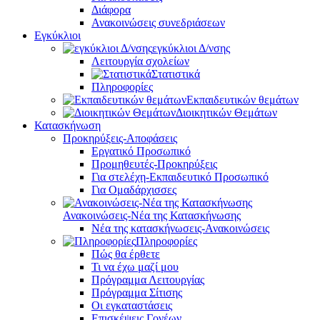
Διάφορα
Ανακοινώσεις συνεδριάσεων
Εγκύκλιοι
εγκύκλιοι Δ/νσης
Λειτουργία σχολείων
Στατιστικά
Πληροφορίες
Εκπαιδευτικών θεμάτων
Διοικητικών Θεμάτων
Κατασκήνωση
Προκηρύξεις-Αποφάσεις
Εργατικό Προσωπικό
Προμηθευτές-Προκηρύξεις
Για στελέχη-Εκπαιδευτικό Προσωπικό
Για Ομαδάρχισσες
Ανακοινώσεις-Νέα της Κατασκήνωσης
Νέα της κατασκήνωσεις-Ανακοινώσεις
Πληροφορίες
Πώς θα έρθετε
Τι να έχω μαζί μου
Πρόγραμμα Λειτουργίας
Πρόγραμμα Σίτισης
Οι εγκαταστάσεις
Επισκέψεις Γονέων