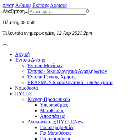
Δ/νση Α/θμιας Εκπ/σης Λάρισας
Αναζήτηση...
0
Πέμπτη
, 08 06th
Τελευταία ενημέρωση
Δευ, 12 Απρ 2021 2pm
Αρχική
Έντυπα Δ/νσης
Έντυπα Μονίμων
Έντυπα - δικαιολογητικά Αναπληρωτών
Έντυπα Γενικής Χρήσης
ERASMUS δικαιολογητικα - υποδειγματα
Νομοθεσία
ΠΥΣΠΕ
Κίνηση Προσωπικού
Υπεραριθμίες
Μεταθέσεις
Αποσπάσεις
Ανακοινώσεις ΠΥΣΠΕ
New
Για υπεραριθμίες
Για Μεταθέσεις
Για αποσπάσεις