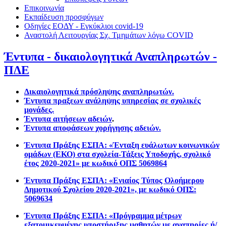
Επικοινωνία
Εκπαίδευση προσφύγων
Οδηγίες ΕΟΔΥ - Εγκύκλιοι covid-19
Αναστολή Λειτουργίας Σχ. Τμημάτων λόγω COVID
Έντυπα - δικαιολογητικά Αναπληρωτών -
ΠΔΕ
Δικαιολογητικά πρόσληψης αναπληρωτών
.
Έντυπα πραξεων ανάληψης υπηρεσίας σε σχολικές
μονάδες.
Έντυπα αιτήσεων αδειών
.
Έντυπα αποφάσεων χορήγησης αδειών.
Έντυπα Πράξης ΕΣΠΑ: «
Ένταξη ευάλωτων κοινωνικών
ομάδων (ΕΚΟ) στα σχολεία-Τάξεις Υποδοχής, σχολικό
έτος 2020-2021» με κωδικό ΟΠΣ 5069864
Έντυπα Πράξης ΕΣΠΑ:
«Ενιαίος Τύπος Ολοήμερου
Δημοτικού Σχολείου 2020-2021», με κωδικό ΟΠΣ:
5069634
Έντυπα Πράξης ΕΣΠΑ: «
Πρόγραμμα μέτρων
εξατομικευμένης υποστήριξης μαθητών με αναπηρίες ή/