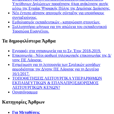
Υπεύθυνων Δηλώσεων παραίτησης ή/και ανάκλησης αυτής
μέσω της Ενιαίας Ψηφιακής Πύλης της Δημόσιας Διοίκησης.
Νέο έντυπο αίτησης απονομής σύνταξης για υποψήφιους
συνταξιούχους.
Εμβολιασμός εκπαιδευτικών - καταχώριση στοιχείων.
Συλλυπητήριο μήνυμα για την απώλεια του εκπαιδευτικού
Ταρατώρα Ευαγγέλου.
Τα δημοφιλέστερα Άρθρα
Εγγραφές στα νηπιαγωγεία για το Σχ. Έτος 2018-2019.
Επικοινωνία - Νέοι αριθμοί τηλεφωνικής επικοινωνίας της Δ/
νσης ΠΕ Λάρισας.
Ενημέρωση για τη λειτουργία των Σχολικών μονάδων
αρμοδιότητας της Δ/νσης ΠΕ Λάρισας για τη Δευτέρα
16/1/2017.
ΤΟΠΟΘΕΤΗΣΕΙΣ ΛΕΙΤΟΥΡΓΙΚΑ ΥΠΕΡΑΡΙΘΜΩΝ
ΕΚΠΑΙΔΕΥΤΙΚΩΝ & ΕΠΑΝΑΠΡΟΣΔΙΟΡΙΣΜΟΣ
ΛΕΙΤΟΥΡΓΙΚΩΝ ΚΕΝΩΝ?
Οργανόγραμμα
Κατηγορίες Άρθρων
Για Μεταθέσεις