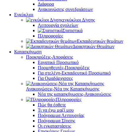
Διάφορα
Ανακοινώσεις συνεδριάσεων
Εγκύκλιοι
εγκύκλιοι Δ/νσης
Λειτουργία σχολείων
Στατιστικά
Πληροφορίες
Εκπαιδευτικών θεμάτων
Διοικητικών Θεμάτων
Κατασκήνωση
Προκηρύξεις-Αποφάσεις
Εργατικό Προσωπικό
Προμηθευτές-Προκηρύξεις
Για στελέχη-Εκπαιδευτικό Προσωπικό
Για Ομαδάρχισσες
Ανακοινώσεις-Νέα της Κατασκήνωσης
Νέα της κατασκήνωσεις-Ανακοινώσεις
Πληροφορίες
Πώς θα έρθετε
Τι να έχω μαζί μου
Πρόγραμμα Λειτουργίας
Πρόγραμμα Σίτισης
Οι εγκαταστάσεις
Επισκέψεις Γονέων