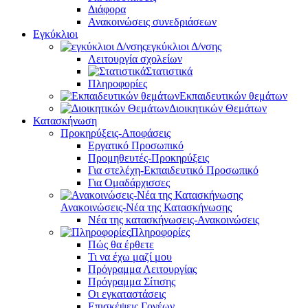
Διάφορα
Ανακοινώσεις συνεδριάσεων
Εγκύκλιοι
εγκύκλιοι Δ/νσης
Λειτουργία σχολείων
Στατιστικά
Πληροφορίες
Εκπαιδευτικών θεμάτων
Διοικητικών Θεμάτων
Κατασκήνωση
Προκηρύξεις-Αποφάσεις
Εργατικό Προσωπικό
Προμηθευτές-Προκηρύξεις
Για στελέχη-Εκπαιδευτικό Προσωπικό
Για Ομαδάρχισσες
Ανακοινώσεις-Νέα της Κατασκήνωσης
Νέα της κατασκήνωσεις-Ανακοινώσεις
Πληροφορίες
Πώς θα έρθετε
Τι να έχω μαζί μου
Πρόγραμμα Λειτουργίας
Πρόγραμμα Σίτισης
Οι εγκαταστάσεις
Επισκέψεις Γονέων