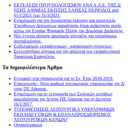
ΕΚΤΕΛΕΣΗ ΠΡΟΥΠΟΛΟΓΙΣΜΟΥ ΑΝΑ Α.Λ.Ε. ΤΗΣ Δ/
ΝΣΗΣ A/ΘΜΙΑΣ ΕΚΠ/ΣΗΣ ΛΑΡΙΣΑΣ ΠΕΡΙΟΔΟΣ από
01/1/2021 έως 31/3/2021.
Ενημέρωση για την δυνατότητα έκδοσης και αποστολής
Υπεύθυνων Δηλώσεων παραίτησης ή/και ανάκλησης αυτής
μέσω της Ενιαίας Ψηφιακής Πύλης της Δημόσιας Διοίκησης.
Νέο έντυπο αίτησης απονομής σύνταξης για υποψήφιους
συνταξιούχους.
Εμβολιασμός εκπαιδευτικών - καταχώριση στοιχείων.
Συλλυπητήριο μήνυμα για την απώλεια του εκπαιδευτικού
Ταρατώρα Ευαγγέλου.
Τα δημοφιλέστερα Άρθρα
Εγγραφές στα νηπιαγωγεία για το Σχ. Έτος 2018-2019.
Επικοινωνία - Νέοι αριθμοί τηλεφωνικής επικοινωνίας της Δ/
νσης ΠΕ Λάρισας.
Ενημέρωση για τη λειτουργία των Σχολικών μονάδων
αρμοδιότητας της Δ/νσης ΠΕ Λάρισας για τη Δευτέρα
16/1/2017.
ΤΟΠΟΘΕΤΗΣΕΙΣ ΛΕΙΤΟΥΡΓΙΚΑ ΥΠΕΡΑΡΙΘΜΩΝ
ΕΚΠΑΙΔΕΥΤΙΚΩΝ & ΕΠΑΝΑΠΡΟΣΔΙΟΡΙΣΜΟΣ
ΛΕΙΤΟΥΡΓΙΚΩΝ ΚΕΝΩΝ?
Οργανόγραμμα