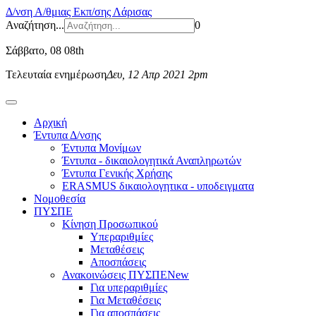
Δ/νση Α/θμιας Εκπ/σης Λάρισας
Αναζήτηση...
0
Σάββατο
, 08 08th
Τελευταία ενημέρωση
Δευ, 12 Απρ 2021 2pm
Αρχική
Έντυπα Δ/νσης
Έντυπα Μονίμων
Έντυπα - δικαιολογητικά Αναπληρωτών
Έντυπα Γενικής Χρήσης
ERASMUS δικαιολογητικα - υποδειγματα
Νομοθεσία
ΠΥΣΠΕ
Κίνηση Προσωπικού
Υπεραριθμίες
Μεταθέσεις
Αποσπάσεις
Ανακοινώσεις ΠΥΣΠΕ
New
Για υπεραριθμίες
Για Μεταθέσεις
Για αποσπάσεις