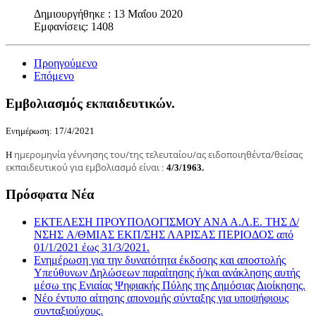
Share
Δημιουργήθηκε : 13 Μαΐου 2020
Εμφανίσεις: 1408
Προηγούμενο
Επόμενο
Εμβολιασμός εκπαιδευτικών.
Ενημέρωση: 17/4/2021
ημερομηνία γέννησης του/της τελευταίου/ας ειδοποιηθέντα/θείσας
Η
εκπαιδευτικού για εμβολιασμό είναι
:
4/3/1963.
Πρόσφατα Νέα
ΕΚΤΕΛΕΣΗ ΠΡΟΥΠΟΛΟΓΙΣΜΟΥ ΑΝΑ Α.Λ.Ε. ΤΗΣ Δ/
ΝΣΗΣ A/ΘΜΙΑΣ ΕΚΠ/ΣΗΣ ΛΑΡΙΣΑΣ ΠΕΡΙΟΔΟΣ από
01/1/2021 έως 31/3/2021.
Ενημέρωση για την δυνατότητα έκδοσης και αποστολής
Υπεύθυνων Δηλώσεων παραίτησης ή/και ανάκλησης αυτής
μέσω της Ενιαίας Ψηφιακής Πύλης της Δημόσιας Διοίκησης.
Νέο έντυπο αίτησης απονομής σύνταξης για υποψήφιους
συνταξιούχους.