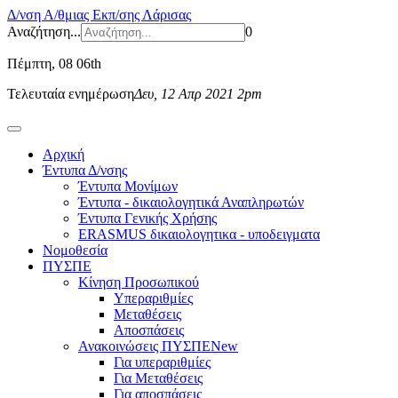
Δ/νση Α/θμιας Εκπ/σης Λάρισας
Αναζήτηση...
0
Πέμπτη
, 08 06th
Τελευταία ενημέρωση
Δευ, 12 Απρ 2021 2pm
Αρχική
Έντυπα Δ/νσης
Έντυπα Μονίμων
Έντυπα - δικαιολογητικά Αναπληρωτών
Έντυπα Γενικής Χρήσης
ERASMUS δικαιολογητικα - υποδειγματα
Νομοθεσία
ΠΥΣΠΕ
Κίνηση Προσωπικού
Υπεραριθμίες
Μεταθέσεις
Αποσπάσεις
Ανακοινώσεις ΠΥΣΠΕ
New
Για υπεραριθμίες
Για Μεταθέσεις
Για αποσπάσεις