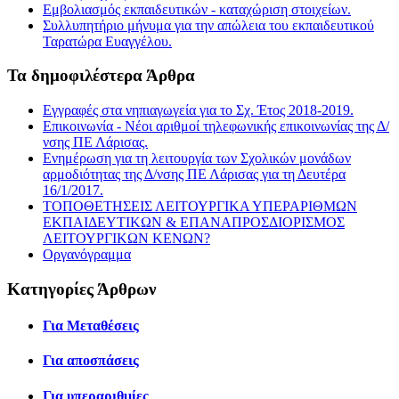
Εμβολιασμός εκπαιδευτικών - καταχώριση στοιχείων.
Συλλυπητήριο μήνυμα για την απώλεια του εκπαιδευτικού
Ταρατώρα Ευαγγέλου.
Τα δημοφιλέστερα Άρθρα
Εγγραφές στα νηπιαγωγεία για το Σχ. Έτος 2018-2019.
Επικοινωνία - Νέοι αριθμοί τηλεφωνικής επικοινωνίας της Δ/
νσης ΠΕ Λάρισας.
Ενημέρωση για τη λειτουργία των Σχολικών μονάδων
αρμοδιότητας της Δ/νσης ΠΕ Λάρισας για τη Δευτέρα
16/1/2017.
ΤΟΠΟΘΕΤΗΣΕΙΣ ΛΕΙΤΟΥΡΓΙΚΑ ΥΠΕΡΑΡΙΘΜΩΝ
ΕΚΠΑΙΔΕΥΤΙΚΩΝ & ΕΠΑΝΑΠΡΟΣΔΙΟΡΙΣΜΟΣ
ΛΕΙΤΟΥΡΓΙΚΩΝ ΚΕΝΩΝ?
Οργανόγραμμα
Κατηγορίες Άρθρων
Για Μεταθέσεις
Για αποσπάσεις
Για υπεραριθμίες