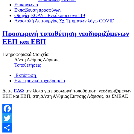
Επικοινωνία
Εκπαίδευση προσφύγων
Οδηγίες ΕΟΔΥ - Εγκύκλιοι covid-19
Αναστολή Λειτουργίας Σχ. Τμημάτων λόγω COVID
Προσωρινή τοποθέτηση νεοδιοριζόμενων
ΕΕΠ και ΕΒΠ
Πληροφοριακά Στοιχεία
Δ/νση Α/θμιας Λάρισας
Τοποθετήσεις
Εκτύπωση
Ηλεκτρονικό ταχυδρομείο
Δείτε
ΕΔΩ
την λίστα για προσωρινή τοποθέτηση νεοδιοριζόμενων
ΕΕΠ και ΕΒΠ, στη Δ/νση Α’/θμιας Εκπ/σης Λάρισας, σε ΣΜΕΑΕ
Facebook
Twitter