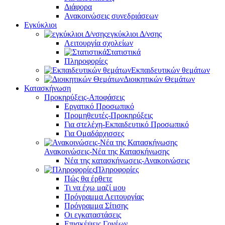
Διάφορα
Ανακοινώσεις συνεδριάσεων
Εγκύκλιοι
εγκύκλιοι Δ/νσης
Λειτουργία σχολείων
Στατιστικά
Πληροφορίες
Εκπαιδευτικών θεμάτων
Διοικητικών Θεμάτων
Κατασκήνωση
Προκηρύξεις-Αποφάσεις
Εργατικό Προσωπικό
Προμηθευτές-Προκηρύξεις
Για στελέχη-Εκπαιδευτικό Προσωπικό
Για Ομαδάρχισσες
Ανακοινώσεις-Νέα της Κατασκήνωσης
Νέα της κατασκήνωσεις-Ανακοινώσεις
Πληροφορίες
Πώς θα έρθετε
Τι να έχω μαζί μου
Πρόγραμμα Λειτουργίας
Πρόγραμμα Σίτισης
Οι εγκαταστάσεις
Επισκέψεις Γονέων