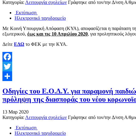
Κατηγορία:
Λειτουργία σχολείων
Γράφτηκε από τον/την
Δ/νση Α/θμι
Εκτύπωση
Ηλεκτρονικό ταχυδρομείο
Με Κοινή Υπουργική Απόφαση (ΚΥΑ), αποφασίζεται η παράταση της
εξωτερικού,
έως και τις 10 Απριλίου 2020
, για προληπτικούς λόγο
Δείτε
ΕΔΩ
το ΦΕΚ με την ΚΥΑ.
Facebook
Twitter
Share
Οδηγίες του Ε.Ο.Δ.Υ. για παραμονή παιδιώ
πρόληψη της διασποράς του νέου κορωνοϊο
13
Μαρ
2020
Κατηγορία:
Λειτουργία σχολείων
Γράφτηκε από τον/την
Δ/νση Α/θμι
Εκτύπωση
Ηλεκτρονικό ταχυδρομείο