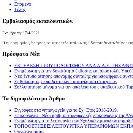
Επόμενο
Τέλος
Εμβολιασμός εκπαιδευτικών.
Ενημέρωση: 17/4/2021
ημερομηνία γέννησης του/της τελευταίου/ας ειδοποιηθέντα/θείσας εκ
Η
Πρόσφατα Νέα
ΕΚΤΕΛΕΣΗ ΠΡΟΥΠΟΛΟΓΙΣΜΟΥ ΑΝΑ Α.Λ.Ε. ΤΗΣ Δ/ΝΣΗΣ 
Ενημέρωση για την δυνατότητα έκδοσης και αποστολής Υπεύθ
Νέο έντυπο αίτησης απονομής σύνταξης για υποψήφιους συντα
Εμβολιασμός εκπαιδευτικών - καταχώριση στοιχείων.
Συλλυπητήριο μήνυμα για την απώλεια του εκπαιδευτικού Τα
Τα δημοφιλέστερα Άρθρα
Εγγραφές στα νηπιαγωγεία για το Σχ. Έτος 2018-2019.
Επικοινωνία - Νέοι αριθμοί τηλεφωνικής επικοινωνίας της Δ/
Ενημέρωση για τη λειτουργία των Σχολικών μονάδων αρμοδιότ
ΤΟΠΟΘΕΤΗΣΕΙΣ ΛΕΙΤΟΥΡΓΙΚΑ ΥΠΕΡΑΡΙΘΜΩΝ ΕΚΠΑ
Οργανόγραμμα