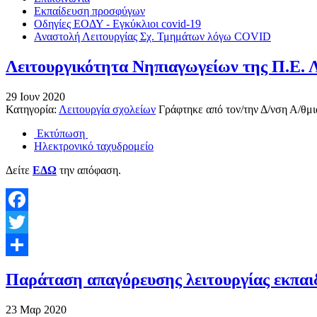
Εκπαίδευση προσφύγων
Οδηγίες ΕΟΔΥ - Εγκύκλιοι covid-19
Αναστολή Λειτουργίας Σχ. Τμημάτων λόγω COVID
Λειτουργικότητα Νηπιαγωγείων της Π.Ε. Λά
29
Ιουν
2020
Κατηγορία:
Λειτουργία σχολείων
Γράφτηκε από τον/την
Δ/νση Α/θμι
Εκτύπωση
Ηλεκτρονικό ταχυδρομείο
Δείτε
ΕΔΩ
την απόφαση.
Facebook
Twitter
Share
Παράταση απαγόρευσης λειτουργίας εκπαιδ
23
Μαρ
2020