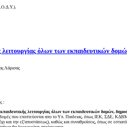
.Ο.Δ.Υ.).
 λειτουργίας όλων των εκπαιδευτικών δομώ
ας Λάρισας
ς :
κπαιδευτικής λειτουργίας όλων των εκπαιδευτικών δομών, δημοσί
ς δομές που εποπτεύονται απο το Υπ. Παιδειας, όπως ΙΕΚ, ΣΔΕ, ΚΔΒΜ
χι και την εξ'αποστάσεως), καθώς και συναθροίσεις, όπως σε εστιατόρ
στήμια θα διενεργείται απρόσκοπτα.