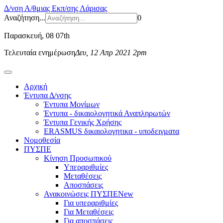
Δ/νση Α/θμιας Εκπ/σης Λάρισας
Αναζήτηση...
0
Παρασκευή
, 08 07th
Τελευταία ενημέρωση
Δευ, 12 Απρ 2021 2pm
Αρχική
Έντυπα Δ/νσης
Έντυπα Μονίμων
Έντυπα - δικαιολογητικά Αναπληρωτών
Έντυπα Γενικής Χρήσης
ERASMUS δικαιολογητικα - υποδειγματα
Νομοθεσία
ΠΥΣΠΕ
Κίνηση Προσωπικού
Υπεραριθμίες
Μεταθέσεις
Αποσπάσεις
Ανακοινώσεις ΠΥΣΠΕ
New
Για υπεραριθμίες
Για Μεταθέσεις
Για αποσπάσεις