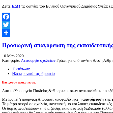
Δείτε
ΕΔΩ
τις οδηγίες του Εθνικού Οργανισμού Δημόσιας Υγείας (Ε
Facebook
Twitter
Share
Προσωρινή απαγόρευση της εκπαιδευτικής
10
Μαρ
2020
Κατηγορία:
Λειτουργία σχολείων
Γράφτηκε από τον/την
Δ/νση Α/θμι
Εκτύπωση
Ηλεκτρονικό ταχυδρομείο
Επείγουσα ανακοίνωση.
Από το Υπουργείο Παιδείας & Θρησκευμάτων ανακοινώθηκε το εξή
Με Κοινή Υπουργική Απόφαση, αποφασίστηκε η
απαγόρευση της ε
Το μέτρο αφορά σε σχολεία, πανεπιστήμια και λοιπές εκπαιδευτικέ
Οι δομές αναστέλλουν τη δια ζώσης εκπαιδευτική διαδικασία (αλλά ό
εστίες στέγασης θα λειτουργούν κανονικά ενώ η έρευνα στα Πανεπι