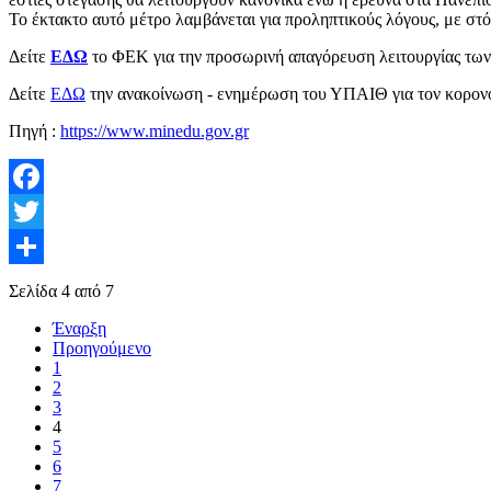
Το έκτακτο αυτό μέτρο λαμβάνεται για προληπτικούς λόγους, με στό
Δείτε
ΕΔΩ
το ΦΕΚ για την προσωρινή απαγόρευση λειτουργίας των 
Δείτε
ΕΔΩ
την ανακοίνωση - ενημέρωση του ΥΠΑΙΘ για τον κορονο
Πηγή :
https://www.minedu.gov.gr
Facebook
Twitter
Share
Σελίδα 4 από 7
Έναρξη
Προηγούμενο
1
2
3
4
5
6
7