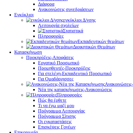
Διάφορα
Ανακοινώσεις συνεδριάσεων
Εγκύκλιοι
εγκύκλιοι Δ/νσης
Λειτουργία σχολείων
Στατιστικά
Πληροφορίες
Εκπαιδευτικών θεμάτων
Διοικητικών Θεμάτων
Κατασκήνωση
Προκηρύξεις-Αποφάσεις
Εργατικό Προσωπικό
Προμηθευτές-Προκηρύξεις
Για στελέχη-Εκπαιδευτικό Προσωπικό
Για Ομαδάρχισσες
Ανακοινώσεις
Νέα της κατασκήνωσεις-Ανακοινώσεις
Πληροφορίες
Πώς θα έρθετε
Τι να έχω μαζί μου
Πρόγραμμα Λειτουργίας
Πρόγραμμα Σίτισης
Οι εγκαταστάσεις
Επισκέψεις Γονέων
Επικοινωνία