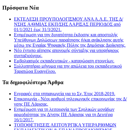
Πρόσφατα Νέα
ΕΚΤΕΛΕΣΗ ΠΡΟΥΠΟΛΟΓΙΣΜΟΥ ΑΝΑ Α.Λ.Ε. ΤΗΣ Δ/
ΝΣΗΣ A/ΘΜΙΑΣ ΕΚΠ/ΣΗΣ ΛΑΡΙΣΑΣ ΠΕΡΙΟΔΟΣ από
01/1/2021 έως 31/3/2021.
Ενημέρωση για την δυνατότητα έκδοσης και αποστολής
Υπεύθυνων Δηλώσεων παραίτησης ή/και ανάκλησης αυτής
μέσω της Ενιαίας Ψηφιακής Πύλης της Δημόσιας Διοίκησης.
Νέο έντυπο αίτησης απονομής σύνταξης για υποψήφιους
συνταξιούχους.
Εμβολιασμός εκπαιδευτικών - καταχώριση στοιχείων.
Συλλυπητήριο μήνυμα για την απώλεια του εκπαιδευτικού
Ταρατώρα Ευαγγέλου.
Τα δημοφιλέστερα Άρθρα
Εγγραφές στα νηπιαγωγεία για το Σχ. Έτος 2018-2019.
Επικοινωνία - Νέοι αριθμοί τηλεφωνικής επικοινωνίας της Δ/
νσης ΠΕ Λάρισας.
Ενημέρωση για τη λειτουργία των Σχολικών μονάδων
αρμοδιότητας της Δ/νσης ΠΕ Λάρισας για τη Δευτέρα
16/1/2017.
ΤΟΠΟΘΕΤΗΣΕΙΣ ΛΕΙΤΟΥΡΓΙΚΑ ΥΠΕΡΑΡΙΘΜΩΝ