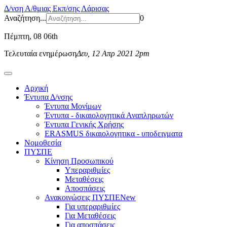
Δ/νση Α/θμιας Εκπ/σης Λάρισας
Αναζήτηση...
0
Πέμπτη
, 08 06th
Τελευταία ενημέρωση
Δευ, 12 Απρ 2021 2pm
Αρχική
Έντυπα Δ/νσης
Έντυπα Μονίμων
Έντυπα - δικαιολογητικά Αναπληρωτών
Έντυπα Γενικής Χρήσης
ERASMUS δικαιολογητικα - υποδειγματα
Νομοθεσία
ΠΥΣΠΕ
Κίνηση Προσωπικού
Υπεραριθμίες
Μεταθέσεις
Αποσπάσεις
Ανακοινώσεις ΠΥΣΠΕ
New
Για υπεραριθμίες
Για Μεταθέσεις
Για αποσπάσεις