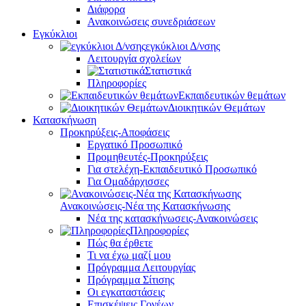
Διάφορα
Ανακοινώσεις συνεδριάσεων
Εγκύκλιοι
εγκύκλιοι Δ/νσης
Λειτουργία σχολείων
Στατιστικά
Πληροφορίες
Εκπαιδευτικών θεμάτων
Διοικητικών Θεμάτων
Κατασκήνωση
Προκηρύξεις-Αποφάσεις
Εργατικό Προσωπικό
Προμηθευτές-Προκηρύξεις
Για στελέχη-Εκπαιδευτικό Προσωπικό
Για Ομαδάρχισσες
Ανακοινώσεις-Νέα της Κατασκήνωσης
Νέα της κατασκήνωσεις-Ανακοινώσεις
Πληροφορίες
Πώς θα έρθετε
Τι να έχω μαζί μου
Πρόγραμμα Λειτουργίας
Πρόγραμμα Σίτισης
Οι εγκαταστάσεις
Επισκέψεις Γονέων