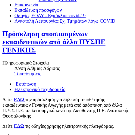
Επικοινωνία
Εκπαίδευση προσφύγων
Οδηγίες ΕΟΔΥ - Εγκύκλιοι covid-19
Αναστολή Λειτουργίας Σχ. Τμημάτων λόγω COVID
Πρόσκληση αποσπασμένων
εκπαιδευτικών από άλλα ΠΥΣΠΕ
ΓΕΝΙΚΗΣ
Πληροφοριακά Στοιχεία
Δ/νση Α/θμιας Λάρισας
Τοποθετήσεις
Εκτύπωση
Ηλεκτρονικό ταχυδρομείο
Δείτε
ΕΔΩ
την πρόσκληση για δήλωση τοποθέτησης
εκπαιδευτικών Γενικής Αγωγής μετά από απόσπαση από άλλα
Π.Υ.Σ.Π.Ε. σε λειτουργικά κενά της Διευθυνσης Π.Ε. Ανατολικής
Θεσσαλονίκης
Δείτε
ΕΔΩ
τις οδηγίες χρήσης ηλεκτρονικής πλατφόρμας.