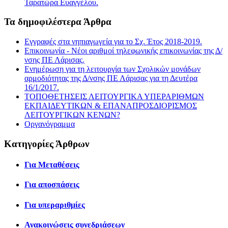
Ταρατώρα Ευαγγέλου.
Τα δημοφιλέστερα Άρθρα
Εγγραφές στα νηπιαγωγεία για το Σχ. Έτος 2018-2019.
Επικοινωνία - Νέοι αριθμοί τηλεφωνικής επικοινωνίας της Δ/
νσης ΠΕ Λάρισας.
Ενημέρωση για τη λειτουργία των Σχολικών μονάδων
αρμοδιότητας της Δ/νσης ΠΕ Λάρισας για τη Δευτέρα
16/1/2017.
ΤΟΠΟΘΕΤΗΣΕΙΣ ΛΕΙΤΟΥΡΓΙΚΑ ΥΠΕΡΑΡΙΘΜΩΝ
ΕΚΠΑΙΔΕΥΤΙΚΩΝ & ΕΠΑΝΑΠΡΟΣΔΙΟΡΙΣΜΟΣ
ΛΕΙΤΟΥΡΓΙΚΩΝ ΚΕΝΩΝ?
Οργανόγραμμα
Κατηγορίες Άρθρων
Για Μεταθέσεις
Για αποσπάσεις
Για υπεραριθμίες
Ανακοινώσεις συνεδριάσεων