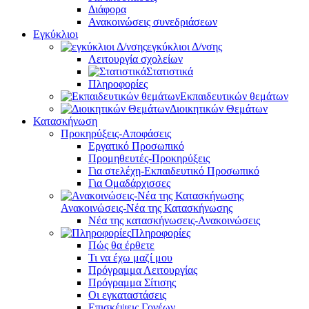
Διάφορα
Ανακοινώσεις συνεδριάσεων
Εγκύκλιοι
εγκύκλιοι Δ/νσης
Λειτουργία σχολείων
Στατιστικά
Πληροφορίες
Εκπαιδευτικών θεμάτων
Διοικητικών Θεμάτων
Κατασκήνωση
Προκηρύξεις-Αποφάσεις
Εργατικό Προσωπικό
Προμηθευτές-Προκηρύξεις
Για στελέχη-Εκπαιδευτικό Προσωπικό
Για Ομαδάρχισσες
Ανακοινώσεις-Νέα της Κατασκήνωσης
Νέα της κατασκήνωσεις-Ανακοινώσεις
Πληροφορίες
Πώς θα έρθετε
Τι να έχω μαζί μου
Πρόγραμμα Λειτουργίας
Πρόγραμμα Σίτισης
Οι εγκαταστάσεις
Επισκέψεις Γονέων