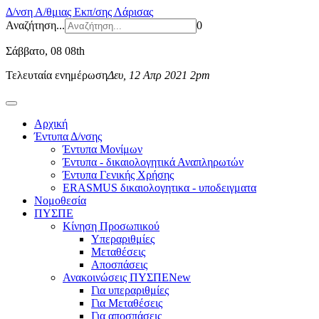
Δ/νση Α/θμιας Εκπ/σης Λάρισας
Αναζήτηση...
0
Σάββατο
, 08 08th
Τελευταία ενημέρωση
Δευ, 12 Απρ 2021 2pm
Αρχική
Έντυπα Δ/νσης
Έντυπα Μονίμων
Έντυπα - δικαιολογητικά Αναπληρωτών
Έντυπα Γενικής Χρήσης
ERASMUS δικαιολογητικα - υποδειγματα
Νομοθεσία
ΠΥΣΠΕ
Κίνηση Προσωπικού
Υπεραριθμίες
Μεταθέσεις
Αποσπάσεις
Ανακοινώσεις ΠΥΣΠΕ
New
Για υπεραριθμίες
Για Μεταθέσεις
Για αποσπάσεις