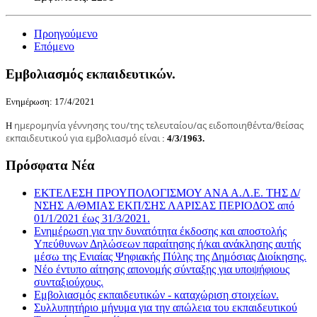
Προηγούμενο
Επόμενο
Εμβολιασμός εκπαιδευτικών.
Ενημέρωση: 17/4/2021
ημερομηνία γέννησης του/της τελευταίου/ας ειδοποιηθέντα/θείσας
Η
εκπαιδευτικού για εμβολιασμό είναι
:
4/3/1963.
Πρόσφατα Νέα
ΕΚΤΕΛΕΣΗ ΠΡΟΥΠΟΛΟΓΙΣΜΟΥ ΑΝΑ Α.Λ.Ε. ΤΗΣ Δ/
ΝΣΗΣ A/ΘΜΙΑΣ ΕΚΠ/ΣΗΣ ΛΑΡΙΣΑΣ ΠΕΡΙΟΔΟΣ από
01/1/2021 έως 31/3/2021.
Ενημέρωση για την δυνατότητα έκδοσης και αποστολής
Υπεύθυνων Δηλώσεων παραίτησης ή/και ανάκλησης αυτής
μέσω της Ενιαίας Ψηφιακής Πύλης της Δημόσιας Διοίκησης.
Νέο έντυπο αίτησης απονομής σύνταξης για υποψήφιους
συνταξιούχους.
Εμβολιασμός εκπαιδευτικών - καταχώριση στοιχείων.
Συλλυπητήριο μήνυμα για την απώλεια του εκπαιδευτικού