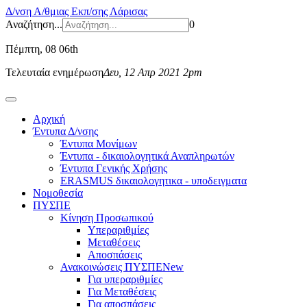
Δ/νση Α/θμιας Εκπ/σης Λάρισας
Αναζήτηση...
0
Πέμπτη
, 08 06th
Τελευταία ενημέρωση
Δευ, 12 Απρ 2021 2pm
Αρχική
Έντυπα Δ/νσης
Έντυπα Μονίμων
Έντυπα - δικαιολογητικά Αναπληρωτών
Έντυπα Γενικής Χρήσης
ERASMUS δικαιολογητικα - υποδειγματα
Νομοθεσία
ΠΥΣΠΕ
Κίνηση Προσωπικού
Υπεραριθμίες
Μεταθέσεις
Αποσπάσεις
Ανακοινώσεις ΠΥΣΠΕ
New
Για υπεραριθμίες
Για Μεταθέσεις
Για αποσπάσεις