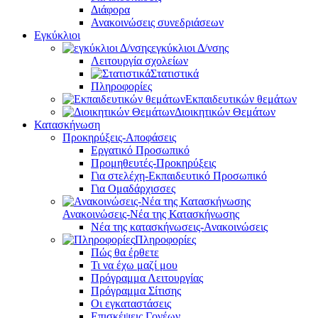
Διάφορα
Ανακοινώσεις συνεδριάσεων
Εγκύκλιοι
εγκύκλιοι Δ/νσης
Λειτουργία σχολείων
Στατιστικά
Πληροφορίες
Εκπαιδευτικών θεμάτων
Διοικητικών Θεμάτων
Κατασκήνωση
Προκηρύξεις-Αποφάσεις
Εργατικό Προσωπικό
Προμηθευτές-Προκηρύξεις
Για στελέχη-Εκπαιδευτικό Προσωπικό
Για Ομαδάρχισσες
Ανακοινώσεις-Νέα της Κατασκήνωσης
Νέα της κατασκήνωσεις-Ανακοινώσεις
Πληροφορίες
Πώς θα έρθετε
Τι να έχω μαζί μου
Πρόγραμμα Λειτουργίας
Πρόγραμμα Σίτισης
Οι εγκαταστάσεις
Επισκέψεις Γονέων