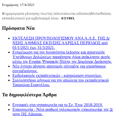
Ενημέρωση: 17/4/2021
ημερομηνία γέννησης του/της τελευταίου/ας ειδοποιηθέντα/θείσας
Η
εκπαιδευτικού για εμβολιασμό είναι
:
4/3/1963.
Πρόσφατα Νέα
ΕΚΤΕΛΕΣΗ ΠΡΟΥΠΟΛΟΓΙΣΜΟΥ ΑΝΑ Α.Λ.Ε. ΤΗΣ Δ/
ΝΣΗΣ A/ΘΜΙΑΣ ΕΚΠ/ΣΗΣ ΛΑΡΙΣΑΣ ΠΕΡΙΟΔΟΣ από
01/1/2021 έως 31/3/2021.
Ενημέρωση για την δυνατότητα έκδοσης και αποστολής
Υπεύθυνων Δηλώσεων παραίτησης ή/και ανάκλησης αυτής
μέσω της Ενιαίας Ψηφιακής Πύλης της Δημόσιας Διοίκησης.
Νέο έντυπο αίτησης απονομής σύνταξης για υποψήφιους
συνταξιούχους.
Εμβολιασμός εκπαιδευτικών - καταχώριση στοιχείων.
Συλλυπητήριο μήνυμα για την απώλεια του εκπαιδευτικού
Ταρατώρα Ευαγγέλου.
Τα δημοφιλέστερα Άρθρα
Εγγραφές στα νηπιαγωγεία για το Σχ. Έτος 2018-2019.
Επικοινωνία - Νέοι αριθμοί τηλεφωνικής επικοινωνίας της Δ/
νσης ΠΕ Λάρισας.