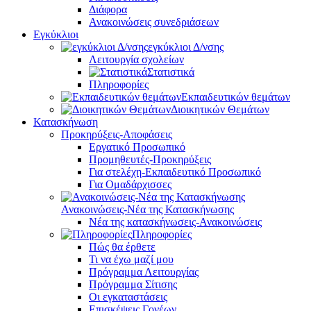
Διάφορα
Ανακοινώσεις συνεδριάσεων
Εγκύκλιοι
εγκύκλιοι Δ/νσης
Λειτουργία σχολείων
Στατιστικά
Πληροφορίες
Εκπαιδευτικών θεμάτων
Διοικητικών Θεμάτων
Κατασκήνωση
Προκηρύξεις-Αποφάσεις
Εργατικό Προσωπικό
Προμηθευτές-Προκηρύξεις
Για στελέχη-Εκπαιδευτικό Προσωπικό
Για Ομαδάρχισσες
Ανακοινώσεις-Νέα της Κατασκήνωσης
Νέα της κατασκήνωσεις-Ανακοινώσεις
Πληροφορίες
Πώς θα έρθετε
Τι να έχω μαζί μου
Πρόγραμμα Λειτουργίας
Πρόγραμμα Σίτισης
Οι εγκαταστάσεις
Επισκέψεις Γονέων