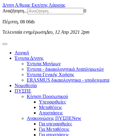
Δ/νση Α/θμιας Εκπ/σης Λάρισας
Αναζήτηση...
0
Πέμπτη
, 08 06th
Τελευταία ενημέρωση
Δευ, 12 Απρ 2021 2pm
Αρχική
Έντυπα Δ/νσης
Έντυπα Μονίμων
Έντυπα - δικαιολογητικά Αναπληρωτών
Έντυπα Γενικής Χρήσης
ERASMUS δικαιολογητικα - υποδειγματα
Νομοθεσία
ΠΥΣΠΕ
Κίνηση Προσωπικού
Υπεραριθμίες
Μεταθέσεις
Αποσπάσεις
Ανακοινώσεις ΠΥΣΠΕ
New
Για υπεραριθμίες
Για Μεταθέσεις
Για αποσπάσεις