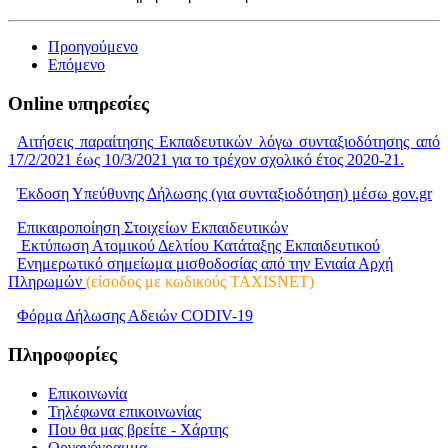
Προηγούμενο
Επόμενο
Online υπηρεσίες
Αιτήσεις παραίτησης Εκπαδευτικών λόγω συνταξιοδότησης από
17/2/2021 έως 10/3/2021 για το τρέχον σχολικό έτος 2020-21.
Έκδοση Υπεύθυνης Δήλωσης (για συνταξιοδότηση) μέσω gov.gr
Επικαιροποίηση Στοιχείων Εκπαιδευτικών
Εκτύπωση Ατομικού Δελτίου Κατάταξης Εκπαιδευτικού
Ενημερωτικό σημείωμα μισθοδοσίας από την Ενιαία Αρχή
Πληρωμών
(είσοδος με κωδικούς TAXISNET)
Φόρμα Δήλωσης Αδειών CODIV-19
Πληροφορίες
Επικοινωνία
Τηλέφωνα επικοινωνίας
Που θα μας βρείτε - Χάρτης
Οργανόγραμμα