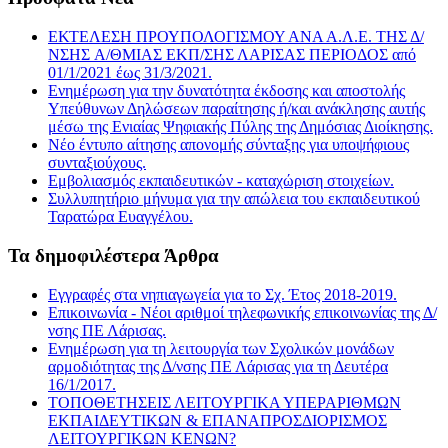
ΕΚΤΕΛΕΣΗ ΠΡΟΥΠΟΛΟΓΙΣΜΟΥ ΑΝΑ Α.Λ.Ε. ΤΗΣ Δ/
ΝΣΗΣ A/ΘΜΙΑΣ ΕΚΠ/ΣΗΣ ΛΑΡΙΣΑΣ ΠΕΡΙΟΔΟΣ από
01/1/2021 έως 31/3/2021.
Ενημέρωση για την δυνατότητα έκδοσης και αποστολής
Υπεύθυνων Δηλώσεων παραίτησης ή/και ανάκλησης αυτής
μέσω της Ενιαίας Ψηφιακής Πύλης της Δημόσιας Διοίκησης.
Νέο έντυπο αίτησης απονομής σύνταξης για υποψήφιους
συνταξιούχους.
Εμβολιασμός εκπαιδευτικών - καταχώριση στοιχείων.
Συλλυπητήριο μήνυμα για την απώλεια του εκπαιδευτικού
Ταρατώρα Ευαγγέλου.
Τα δημοφιλέστερα Άρθρα
Εγγραφές στα νηπιαγωγεία για το Σχ. Έτος 2018-2019.
Επικοινωνία - Νέοι αριθμοί τηλεφωνικής επικοινωνίας της Δ/
νσης ΠΕ Λάρισας.
Ενημέρωση για τη λειτουργία των Σχολικών μονάδων
αρμοδιότητας της Δ/νσης ΠΕ Λάρισας για τη Δευτέρα
16/1/2017.
ΤΟΠΟΘΕΤΗΣΕΙΣ ΛΕΙΤΟΥΡΓΙΚΑ ΥΠΕΡΑΡΙΘΜΩΝ
ΕΚΠΑΙΔΕΥΤΙΚΩΝ & ΕΠΑΝΑΠΡΟΣΔΙΟΡΙΣΜΟΣ
ΛΕΙΤΟΥΡΓΙΚΩΝ ΚΕΝΩΝ?